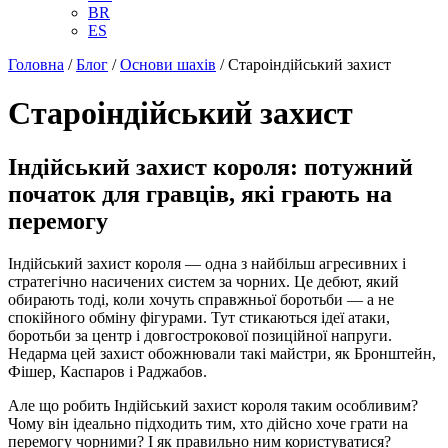
BR
ES
Головна
/
Блог
/
Основи шахів
/
Староіндійський захист
Староіндійський захист
Індійський захист короля: потужний
початок для гравців, які грають на
перемогу
Індійський захист короля — одна з найбільш агресивних і
стратегічно насичених систем за чорних. Це дебют, який
обирають тоді, коли хочуть справжньої боротьби — а не
спокійного обміну фігурами. Тут стикаються ідеї атаки,
боротьби за центр і довгострокової позиційної напруги.
Недарма цей захист обожнювали такі майстри, як Бронштейн,
Фішер, Каспаров і Раджабов.
Але що робить Індійський захист короля таким особливим?
Чому він ідеально підходить тим, хто дійсно хоче грати на
перемогу чорними? І як правильно ним користуватися?