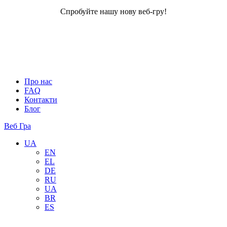
Спробуйте нашу нову веб-гру!
Про нас
FAQ
Контакти
Блог
Веб Гра
UA
EN
EL
DE
RU
UA
BR
ES