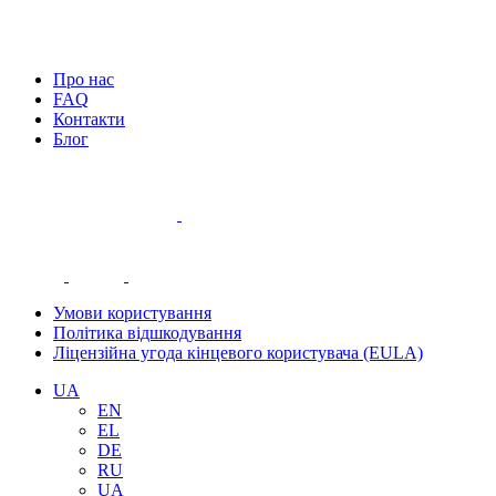
Про нас
FAQ
Контакти
Блог
Умови користування
Політика відшкодування
Ліцензійна угода кінцевого користувача (EULA)
UA
EN
EL
DE
RU
UA