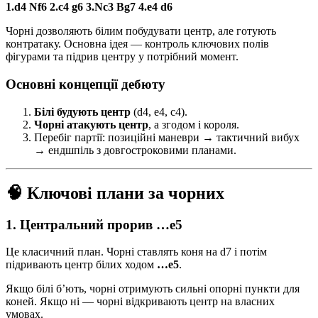
1.d4 Nf6 2.c4 g6 3.Nc3 Bg7 4.e4 d6
Чорні дозволяють білим побудувати центр, але готують
контратаку. Основна ідея — контроль ключових полів
фігурами та підрив центру у потрібний момент.
Основні концепції дебюту
Білі будують центр
(d4, e4, c4).
Чорні атакують центр
, а згодом і короля.
Перебіг партії: позиційні маневри → тактичний вибух
→ ендшпіль з довгостроковими планами.
🧠 Ключові плани за чорних
1. Центральний прорив …e5
Це класичний план. Чорні ставлять коня на d7 і потім
підривають центр білих ходом
…e5
.
Якщо білі б’ють, чорні отримують сильні опорні пункти для
коней. Якщо ні — чорні відкривають центр на власних
умовах.