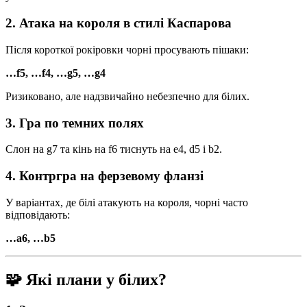
2. Атака на короля в стилі Каспарова
Після короткої рокіровки чорні просувають пішаки:
…f5, …f4, …g5, …g4
Ризиковано, але надзвичайно небезпечно для білих.
3. Гра по темних полях
Слон на g7 та кінь на f6 тиснуть на e4, d5 і b2.
4. Контргра на ферзевому фланзі
У варіантах, де білі атакують на короля, чорні часто
відповідають:
…a6, …b5
🧩 Які плани у білих?