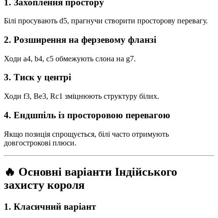
1. Захоплення простору
Білі просувають d5, прагнучи створити просторову перевагу.
2. Розширення на ферзевому фланзі
Ходи a4, b4, c5 обмежують слона на g7.
3. Тиск у центрі
Ходи f3, Be3, Rc1 зміцнюють структуру білих.
4. Ендшпіль із просторовою перевагою
Якщо позиція спрощується, білі часто отримують
довгострокові плюси.
🔥 Основні варіанти Індійського
захисту короля
1. Класичний варіант