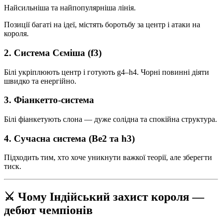
Найсильніша та найпопулярніша лінія.
Позиції багаті на ідеї, містять боротьбу за центр і атаки на
короля.
2. Система Сємiша (f3)
Білі укріплюють центр і готують g4–h4. Чорні повинні діяти
швидко та енергійно.
3. Фіанкетто-система
Білі фіанкетують слона — дуже солідна та спокійна структура.
4. Сучасна система (Be2 та h3)
Підходить тим, хто хоче уникнути важкої теорії, але зберегти
тиск.
⚔️ Чому Індійський захист короля —
дебют чемпіонів