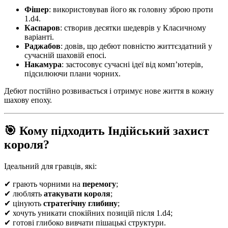
Фішер
: використовував його як головну зброю проти
1.d4.
Каспаров
: створив десятки шедеврів у Класичному
варіанті.
Раджабов
: довів, що дебют повністю життєздатний у
сучасній шаховій епосі.
Накамура
: застосовує сучасні ідеї від комп’ютерів,
підсилюючи плани чорних.
Дебют постійно розвивається і отримує нове життя в кожну
шахову епоху.
🎯 Кому підходить Індійський захист
короля?
Ідеальний для гравців, які:
✔ грають чорними на
перемогу
;
✔ люблять
атакувати короля
;
✔ цінують
стратегічну глибину
;
✔ хочуть уникати спокійних позицій після 1.d4;
✔ готові глибоко вивчати пішацькі структури.