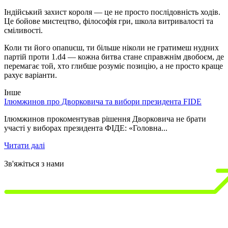
Індійський захист короля — це не просто послідовність ходів.
Це бойове мистецтво, філософія гри, школа витривалості та
сміливості.
Коли ти його опanuєш, ти більше ніколи не гратимеш нудних
партій проти 1.d4 — кожна битва стане справжнім двобоєм, де
перемагає той, хто глибше розуміє позицію, а не просто краще
рахує варіанти.
Інше
Ілюмжинов про Дворковича та вибори президента FIDE
1
т
Ілюмжинов прокоментував рішення Дворковича не брати
участі у виборах президента ФІДЕ: «Головна...
1
р
Читати далі
Ч
Зв'яжіться з нами