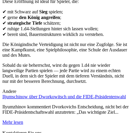
Diese Eröffnung ist ideal für Spieler, die:
✔ mit Schwarz auf
Sieg
spielen;
✔ gerne
den König angreifen
;
✔
strategische Tiefe
schätzen;
✔ ruhige 1.d4-Stellungen hinter sich lassen wollen;
✔ bereit sind, Bauernstrukturen wirklich zu verstehen.
Die Königindische Verteidigung ist nicht nur eine Zugfolge. Sie ist
eine Kampfkunst, eine Spielphilosophie, eine Schule der Ausdauer
und des Mutes.
Sobald du sie beherrschst, wirst du gegen 1.d4 nie wieder
langweilige Partien spielen — jede Partie wird zu einem echten
Duell, in dem sich der Spieler mit dem tieferen Verständnis, nicht
nur mit der besseren Berechnung, durchsetzt.
Andere
Iljumschinow über Dworkowitsch und die FIDE-Präsidentenwahl
D
J
Ilyumzhinov kommentiert Dvorkovichs Entscheidung, nicht bei der
FIDE-Präsidentschaftswahl anzutreten: „Das wichtigste Ziel...
1
b
Mehr lesen
M
Kontaktieren Sie uns