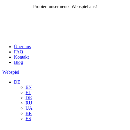
Probiert unser neues Webspiel aus!
Über uns
FAQ
Kontakt
Blog
Webspiel
DE
EN
EL
DE
RU
UA
BR
ES