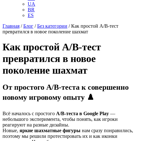
UA
BR
ES
Главная
/
Блог
/
Без категории
/
Как простой A/B-тест
превратился в новое поколение шахмат
Как простой A/B-тест
превратился в новое
поколение шахмат
От простого A/B-теста к совершенно
новому игровому опыту ♟️
Всё началось с простого
A/B-теста в Google Play
—
небольшого эксперимента, чтобы понять, как игроки
реагируют на разные дизайны.
Новые,
яркие шахматные фигуры
нам сразу понравились,
поэтому мы решили протестировать их и как иконки