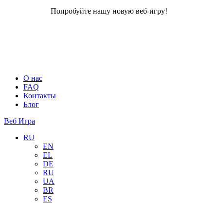
Попробуйте нашу новую веб-игру!
О нас
FAQ
Контакты
Блог
Веб Игра
RU
EN
EL
DE
RU
UA
BR
ES