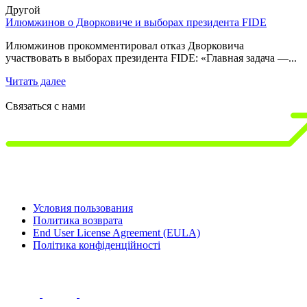
Другой
Илюмжинов о Дворковиче и выборах президента FIDE
1
д
Илюмжинов прокомментировал отказ Дворковича
участвовать в выборах президента FIDE: «Главная задача —...
1
3
Читать далее
Ч
Связаться с нами
Условия пользования
Политика возврата
End User License Agreement (EULA)
Політика конфіденційності