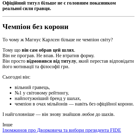
Офіційний титул більше не є головним показником
реальної сили гравця.
Чемпіон без корони
То чому ж Магнус Карлсен більше не чемпіон світу?
Тому що
він сам обрав цей шлях
.
Він не програв. Не впав. Не втратив форму.
Він просто
відмовився від титулу
, який перестав відповідати
його мотивації та філософії гри.
Сьогодні він:
вільний гравець,
№1 у світовому рейтингу,
найпотужніший бренд у шахах,
чемпіон в очах мільйонів — навіть без офіційної корони.
І найголовніше — він знову знайшов
любов
до шахів.
Інше
Ілюмжинов про Дворковича та вибори президента FIDE
1
т