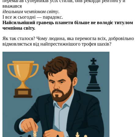
перемагав суперників усіх стилів, бив рекорди рейтингу й
вважався
ідеальним чемпіоном світу
.
І все ж сьогодні — парадокс.
Найсильніший гравець планети більше не володіє титулом
чемпіона світу.
Як так сталося? Чому людина, яка перемогла всіх, добровільно
відмовляється від найпрестижнішого трофея шахів?