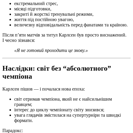
екстремальний стрес,
місяці підготовки,
закриті й жорсткі тренувальні режими,
життя під постійною увагою,
величезну відповідальність перед фанатами та країною.
Після п’яти матчів за титул Карлсен був просто виснажений.
І чесно зізнався:
«Я не готовий проходити це знову.»
Наслідки: світ без “абсолютного”
чемпіона
Карлсен пішов — і почалася нова епоха:
світ отримав чемпіона, який не є найсильнішим
гравцем;
інтерес до циклу чемпіонату світу знизився;
увага глядачів змістилася на супертурніри та швидкі
формати.
Парадокс: