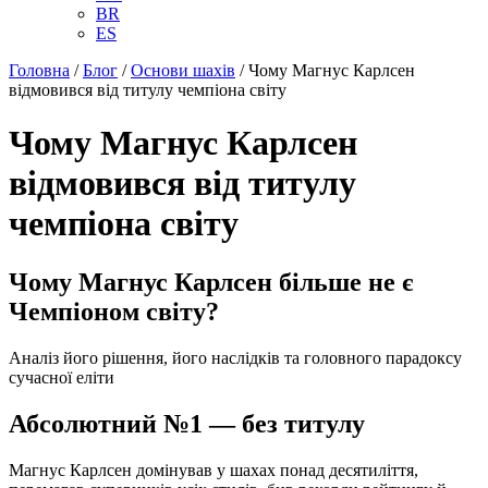
BR
ES
Головна
/
Блог
/
Основи шахів
/
Чому Магнус Карлсен
відмовився від титулу чемпіона світу
Чому Магнус Карлсен
відмовився від титулу
чемпіона світу
Чому Магнус Карлсен більше не є
Чемпіоном світу?
Аналіз його рішення, його наслідків та головного парадоксу
сучасної еліти
Абсолютний №1 — без титулу
Магнус Карлсен домінував у шахах понад десятиліття,