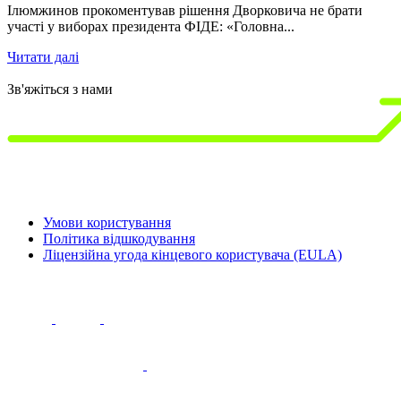
Ілюмжинов прокоментував рішення Дворковича не брати
участі у виборах президента ФІДЕ: «Головна...
1
р
Читати далі
Ч
Зв'яжіться з нами
Умови користування
Політика відшкодування
Ліцензійна угода кінцевого користувача (EULA)