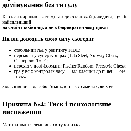
домінування без титулу
Карлсен вирішив грати «для задоволення» й доводити, що він
найсильніший
на самій шахівниці, а не в бюрократичному циклі
.
Як він доводить свою силу сьогодні:
стабільний №1 у рейтингу FIDE;
перемоги у супертурнірах (Tata Steel, Norway Chess,
Champions Tour);
перехід у нові формати: Fischer Random, Freestyle Chess;
гра у всіх контролях часу — від класики до bullet — без
тиску.
Звільнившись від зобов’язань, він грає саме так, як хоче.
Причина №4: Тиск і психологічне
виснаження
Матч за звання чемпіона світу означає: