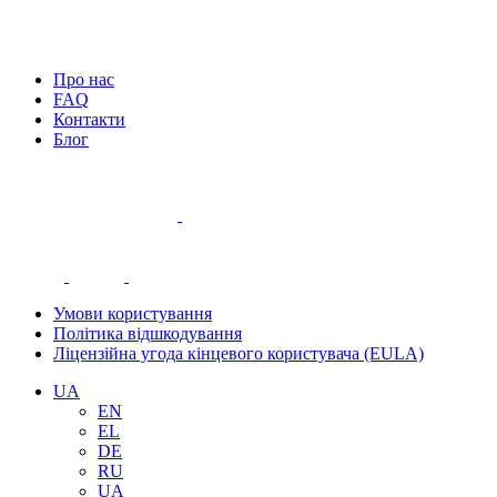
Про нас
FAQ
Контакти
Блог
Умови користування
Політика відшкодування
Ліцензійна угода кінцевого користувача (EULA)
UA
EN
EL
DE
RU
UA