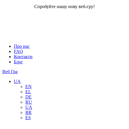
Спробуйте нашу нову веб-гру!
Про нас
FAQ
Контакти
Блог
Веб Гра
UA
EN
EL
DE
RU
UA
BR
ES