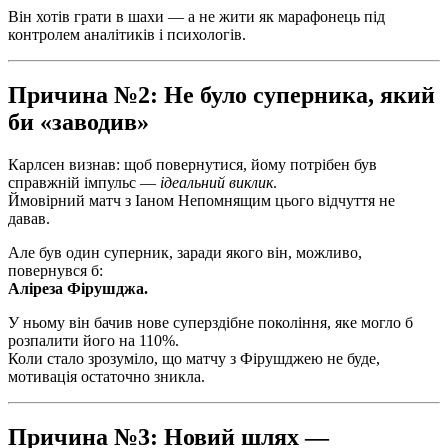
Він хотів грати в шахи — а не жити як марафонець під
контролем аналітиків і психологів.
Причина №2: Не було суперника, який
би «заводив»
Карлсен визнав: щоб повернутися, йому потрібен був
справжній імпульс —
ідеальний виклик
.
Ймовірний матч з Іаном Непомнящим цього відчуття не
давав.
Але був один суперник, заради якого він, можливо,
повернувся б:
Аліреза Фірушджа.
У ньому він бачив нове суперздібне покоління, яке могло б
розпалити його на 110%.
Коли стало зрозуміло, що матчу з Фірушджею не буде,
мотивація остаточно зникла.
Причина №3: Новий шлях —