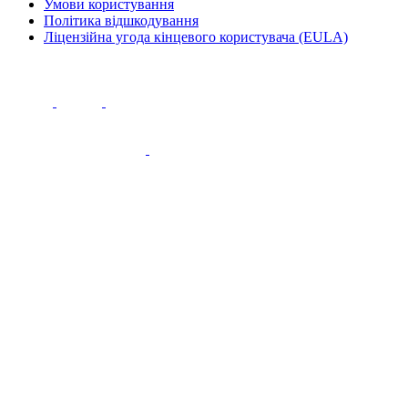
Умови користування
Політика відшкодування
Ліцензійна угода кінцевого користувача (EULA)