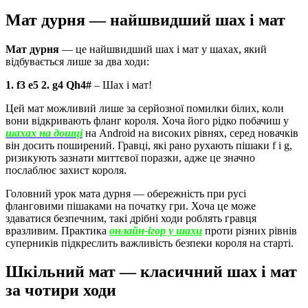
Мат дурня — найшвидший шах і мат
Мат дурня
— це найшвидший шах і мат у шахах, який
відбувається лише за два ходи:
1. f3 e5
2. g4 Qh4#
– Шах і мат!
Цей мат можливий лише за серйозної помилки білих, коли
вони відкривають фланг короля. Хоча його рідко побачиш у
шахах на дошці
на Android на високих рівнях, серед новачків
він досить поширений. Гравці, які рано рухають пішаки f і g,
ризикують зазнати миттєвої поразки, адже це значно
послаблює захист короля.
Головний урок мата дурня — обережність при русі
фланговими пішаками на початку гри. Хоча це може
здаватися безпечним, такі дрібні ходи роблять гравця
вразливим. Практика
онлайн-ігор у шахи
проти різних рівнів
суперників підкреслить важливість безпеки короля на старті.
Шкільний мат — класичний шах і мат
за чотири ходи