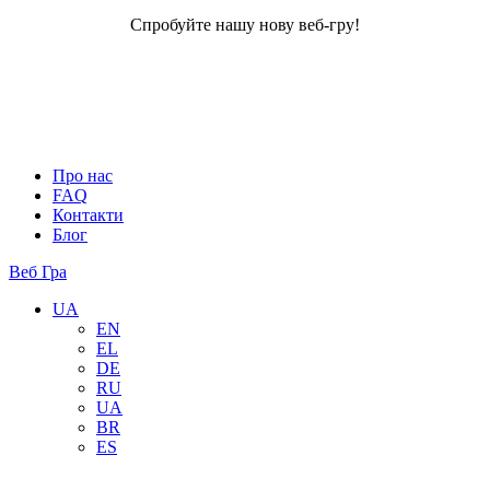
Спробуйте нашу нову веб-гру!
Про нас
FAQ
Контакти
Блог
Веб Гра
UA
EN
EL
DE
RU
UA
BR
ES