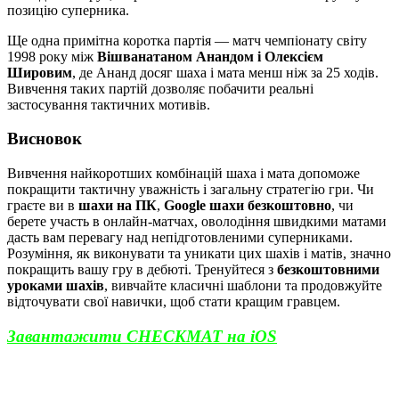
позицію суперника.
Ще одна примітна коротка партія — матч чемпіонату світу
1998 року між
Вішванатаном Анандом і Олексієм
Шировим
, де Ананд досяг шаха і мата менш ніж за 25 ходів.
Вивчення таких партій дозволяє побачити реальні
застосування тактичних мотивів.
Висновок
Вивчення найкоротших комбінацій шаха і мата допоможе
покращити тактичну уважність і загальну стратегію гри. Чи
граєте ви в
шахи на ПК
,
Google шахи безкоштовно
, чи
берете участь в онлайн-матчах, оволодіння швидкими матами
дасть вам перевагу над непідготовленими суперниками.
Розуміння, як виконувати та уникати цих шахів і матів, значно
покращить вашу гру в дебюті. Тренуйтеся з
безкоштовними
уроками шахів
, вивчайте класичні шаблони та продовжуйте
відточувати свої навички, щоб стати кращим гравцем.
Завантажити CHECKMAT на iOS