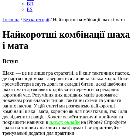
BR
ES
Головна
/
Без категорії
/
Найкоротші комбінації шаха і мата
Найкоротші комбінації шаха
і мата
Вступ
Шахи — це не лише гра стратегій, а й світ тактичних пасток,
де партія іноді може завершитися лише за кілька ходів. Поки
гросмейстери ведуть довгі та складні битви, деякі шаблони
шаха і мата дозволяють здобувати перемоги за рекордно
короткий час. Розуміння цих швидких матів допомагає
новачкам розпізнавати типові тактичні схеми та уникати
ранніх пасток. У цій статті ми розглянемо найкоротші
комбінації шаха і мата, корисно як для початківців, так і для
досвідчених гравців. Хочете освоїти тактичні прийоми та
покращити навички в
шахах онлайн
на iPhone? Спробуйте
грати на топових шахових платформах і використовуйте
тренувальні додатки для практики.