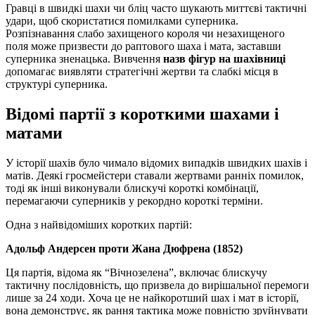
Гравці в швидкі шахи чи бліц часто шукають миттєві тактичні
удари, щоб скористатися помилками суперника.
Розпізнавання слабо захищеного короля чи незахищеного
поля може призвести до раптового шаха і мата, заставши
суперника зненацька. Вивчення
назв фігур на шахівниці
допомагає виявляти стратегічні жертви та слабкі місця в
структурі суперника.
Відомі партії з короткими шахами і
матами
У історії шахів було чимало відомих випадків швидких шахів і
матів. Деякі гросмейстери ставали жертвами ранніх помилок,
тоді як інші виконували блискучі короткі комбінації,
перемагаючи суперників у рекордно короткі терміни.
Одна з найвідоміших коротких партій:
Адольф Андерсен проти Жана Дюфрена (1852)
Ця партія, відома як “Вічнозелена”, включає блискучу
тактичну послідовність, що призвела до вирішальної перемоги
лише за 24 ходи. Хоча це не найкоротший шах і мат в історії,
вона демонструє, як рання тактика може повністю зруйнувати