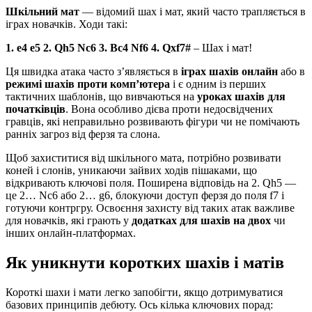
Шкільний мат
— відомий шах і мат, який часто трапляється в
іграх новачків. Ходи такі:
1. e4 e5
2. Qh5 Nc6
3. Bc4 Nf6
4. Qxf7#
– Шах і мат!
Ця швидка атака часто з’являється в
іграх шахів онлайн
або в
режимі шахів проти комп’ютера
і є одним із перших
тактичних шаблонів, що вивчаються на
уроках шахів для
початківців
. Вона особливо дієва проти недосвідчених
гравців, які неправильно розвивають фігури чи не помічають
ранніх загроз від ферзя та слона.
Щоб захиститися від шкільного мата, потрібно розвивати
коней і слонів, уникаючи зайвих ходів пішаками, що
відкривають ключові поля. Поширена відповідь на 2. Qh5 —
це 2… Nc6 або 2… g6, блокуючи доступ ферзя до поля f7 і
готуючи контргру. Освоєння захисту від таких атак важливе
для новачків, які грають у
додатках для шахів на двох
чи
інших онлайн-платформах.
Як уникнути коротких шахів і матів
Короткі шахи і мати легко запобігти, якщо дотримуватися
базових принципів дебюту. Ось кілька ключових порад: