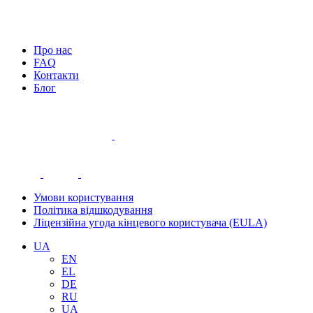
Про нас
FAQ
Контакти
Блог
Умови користування
Політика відшкодування
Ліцензійна угода кінцевого користувача (EULA)
UA
EN
EL
DE
RU
UA