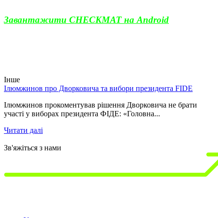
Завантажити CHECKMAT на Android
Інше
Ілюмжинов про Дворковича та вибори президента FIDE
1
т
Ілюмжинов прокоментував рішення Дворковича не брати
участі у виборах президента ФІДЕ: «Головна...
1
р
Читати далі
Ч
Зв'яжіться з нами