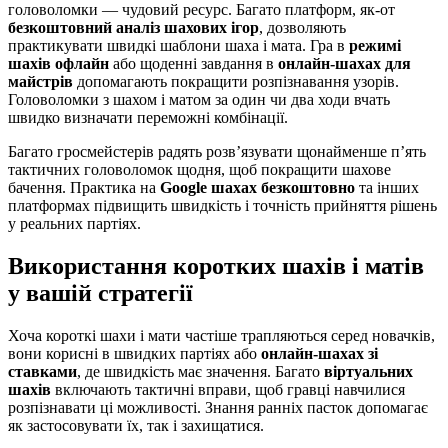
головоломки — чудовий ресурс. Багато платформ, як-от
безкоштовний аналіз шахових ігор
, дозволяють
практикувати швидкі шаблони шаха і мата. Гра в
режимі
шахів офлайн
або щоденні завдання в
онлайн-шахах для
майстрів
допомагають покращити розпізнавання узорів.
Головоломки з шахом і матом за один чи два ходи вчать
швидко визначати переможні комбінації.
Багато гросмейстерів радять розв’язувати щонайменше п’ять
тактичних головоломок щодня, щоб покращити шахове
бачення. Практика на
Google шахах безкоштовно
та інших
платформах підвищить швидкість і точність прийняття рішень
у реальних партіях.
Використання коротких шахів і матів
у вашій стратегії
Хоча короткі шахи і мати частіше трапляються серед новачків,
вони корисні в швидких партіях або
онлайн-шахах зі
ставками
, де швидкість має значення. Багато
віртуальних
шахів
включають тактичні вправи, щоб гравці навчилися
розпізнавати ці можливості. Знання ранніх пасток допомагає
як застосовувати їх, так і захищатися.