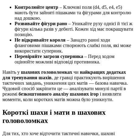
Контролюйте центр
– Ключові поля (d4, d5, e4, e5)
мають бути зайняті пішаками та фігурами для контролю
над дошкою.
Розвивайте фігури рано
– Уникайте руху однієї й тієї ж
фігури кілька разів у дебюті. Кожен хід має покращувати
позицію.
Не відкривайте короля
– Занадто ранні ходи
фланговими пішаками створюють слабкі поля, які може
використати суперник.
Перевіряйте загрози суперника
– Перед ходом
оцінюйте можливі відповіді противника.
Навіть у
шахових головоломках
чи
найкращих додатках
для тренування шахів
, де гравці практикують вирішення
тактичних завдань, уникнення цих матів — базова навичка.
Чудовий спосіб закріпити це — аналізувати минулі партії в
режимі
безкоштовного аналізу шахових ігор
і виявляти
моменти, коли коротких матів можна було уникнути.
Короткі шахи і мати в шахових
головоломках
Для тих, хто хоче відточити тактичні навички, шахові