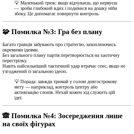
💡 Маленький трюк: якщо відчуваєш, що нервуєш
— зроби глибокий вдих і подивися на дошку ніби
збоку. Це допомагає повернути контроль.
🧩 Помилка №3: Гра без плану
Багато гравців забувають про стратегію, захоплюючись
окремими ідеями.
Без загального плану партія перетворюється на хаотичну
перестрілку.
Навіть найсильніший тактичний удар втрачає сенс, якщо не
узгоджений із загальною ідеєю.
💡 Порада: завжди тримай у голові довгострокову
мету — наприклад, контроль центру або
активізацію слонів. Нехай кожен хід служить цій
ідеї.
🙈 Помилка №4: Зосередження лише
на своїх фігурах