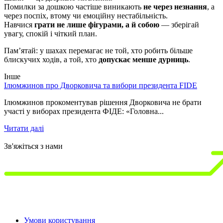
Помилки за дошкою частіше виникають
не через незнання
, а
через поспіх, втому чи емоційну нестабільність.
Навчися
грати не лише фігурами, а й собою
— зберігай
увагу, спокій і чіткий план.
Пам’ятай: у шахах перемагає не той, хто робить більше
блискучих ходів, а той, хто
допускає менше дурниць
.
Інше
Ілюмжинов про Дворковича та вибори президента FIDE
1
т
Ілюмжинов прокоментував рішення Дворковича не брати
участі у виборах президента ФІДЕ: «Головна...
1
р
Читати далі
Ч
Зв'яжіться з нами
Умови користування