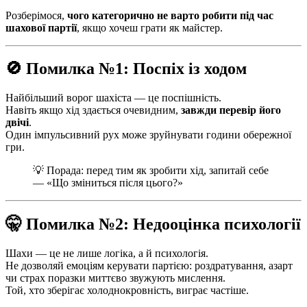
Розберімося,
чого категорично не варто робити під час
шахової партії
, якщо хочеш грати як майстер.
🚫 Помилка №1: Поспіх із ходом
Найбільший ворог шахіста — це поспішність.
Навіть якщо хід здається очевидним,
завжди перевір його
двічі
.
Один імпульсивний рух може зруйнувати години обережної
гри.
💡 Порада: перед тим як зробити хід, запитай себе
— «Що зміниться після цього?»
🤫 Помилка №2: Недооцінка психології
Шахи — це не лише логіка, а й психологія.
Не дозволяй емоціям керувати партією: роздратування, азарт
чи страх поразки миттєво звужують мислення.
Той, хто зберігає холоднокровність, виграє частіше.