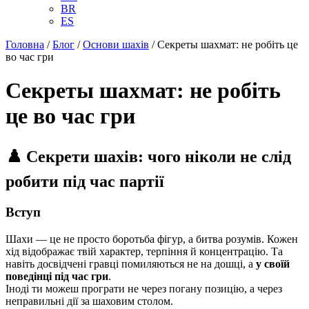
BR
ES
Головна
/
Блог
/
Основи шахів
/
Секреты шахмат: не робіть це
во час гри
Секреты шахмат: не робіть
це во час гри
♟️ Секрети шахів: чого ніколи не слід
робити під час партії
Вступ
Шахи — це не просто боротьба фігур, а битва розумів. Кожен
хід відображає твій характер, терпіння й концентрацію. Та
навіть досвідчені гравці помиляються не на дошці, а
у своїй
поведінці під час гри
.
Іноді ти можеш програти не через погану позицію, а через
неправильні дії за шаховим столом.