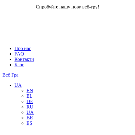
Спробуйте нашу нову веб-гру!
Про нас
FAQ
Контакти
Блог
Веб Гра
UA
EN
EL
DE
RU
UA
BR
ES