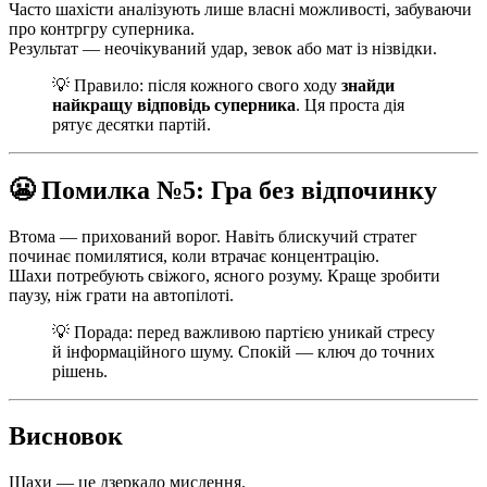
Часто шахісти аналізують лише власні можливості, забуваючи
про контргру суперника.
Результат — неочікуваний удар, зевок або мат із нізвідки.
💡 Правило: після кожного свого ходу
знайди
найкращу відповідь суперника
. Ця проста дія
рятує десятки партій.
😬 Помилка №5: Гра без відпочинку
Втома — прихований ворог. Навіть блискучий стратег
починає помилятися, коли втрачає концентрацію.
Шахи потребують свіжого, ясного розуму. Краще зробити
паузу, ніж грати на автопілоті.
💡 Порада: перед важливою партією уникай стресу
й інформаційного шуму. Спокій — ключ до точних
рішень.
Висновок
Шахи — це дзеркало мислення.