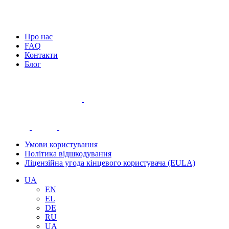
Про нас
FAQ
Контакти
Блог
Умови користування
Політика відшкодування
Ліцензійна угода кінцевого користувача (EULA)
UA
EN
EL
DE
RU
UA