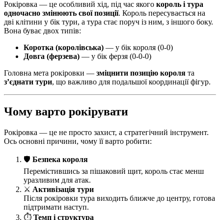
Рокіровка — це особливий хід, під час якого
король і тура
одночасно змінюють свої позиції
. Король пересувається на
дві клітини у бік тури, а тура стає поруч із ним, з іншого боку.
Вона буває двох типів:
Коротка (королівська)
— у бік короля (0-0)
Довга (ферзева)
— у бік ферзя (0-0-0)
Головна мета рокіровки —
зміцнити позицію короля
та
з’єднати тури
, що важливо для подальшої координації фігур.
Чому варто рокірувати
Рокіровка — це не просто захист, а стратегічний інструмент.
Ось основні причини, чому її варто робити:
🛡
Безпека короля
Перемістившись за пішаковий щит, король стає менш
уразливим для атак.
⚔️
Активізація тури
Після рокіровки тура виходить ближче до центру, готова
підтримати наступ.
⏱
Темп і структура