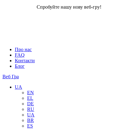
Спробуйте нашу нову веб-гру!
Про нас
FAQ
Контакти
Блог
Веб Гра
UA
EN
EL
DE
RU
UA
BR
ES