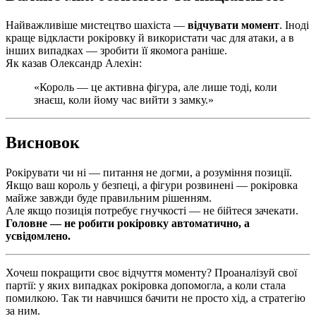
Найважливіше мистецтво шахіста —
відчувати момент
. Іноді
краще відкласти рокіровку й використати час для атаки, а в
інших випадках — зробити її якомога раніше.
Як казав Олександр Алехін:
«Король — це активна фігура, але лише тоді, коли
знаєш, коли йому час вийти з замку.»
Висновок
Рокірувати чи ні — питання не догми, а розуміння позиції.
Якщо ваш король у безпеці, а фігури розвинені — рокіровка
майже завжди буде правильним рішенням.
Але якщо позиція потребує гнучкості — не бійтеся зачекати.
Головне — не робити рокіровку автоматично, а
усвідомлено.
Хочеш покращити своє відчуття моменту? Проаналізуй свої
партії: у яких випадках рокіровка допомогла, а коли стала
помилкою. Так ти навчишся бачити не просто хід, а стратегію
за ним.