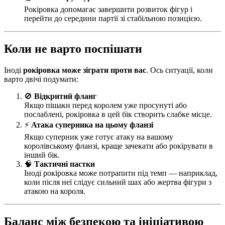
Рокіровка допомагає завершити розвиток фігур і
перейти до середини партії зі стабільною позицією.
Коли не варто поспішати
Іноді
рокіровка може зіграти проти вас
. Ось ситуації, коли
варто двічі подумати:
🚫
Відкритий фланг
Якщо пішаки перед королем уже просунуті або
послаблені, рокіровка в цей бік створить слабке місце.
⚡
Атака суперника на цьому фланзі
Якщо суперник уже готує атаку на вашому
королівському фланзі, краще зачекати або рокірувати в
інший бік.
🧠
Тактичні пастки
Іноді рокіровка може потрапити під темп — наприклад,
коли після неї слідує сильний шах або жертва фігури з
атакою на короля.
Баланс між безпекою та ініціативою