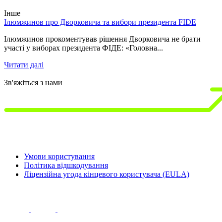
Інше
Ілюмжинов про Дворковича та вибори президента FIDE
1
т
Ілюмжинов прокоментував рішення Дворковича не брати
участі у виборах президента ФІДЕ: «Головна...
1
р
Читати далі
Ч
Зв'яжіться з нами
Умови користування
Політика відшкодування
Ліцензійна угода кінцевого користувача (EULA)