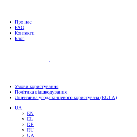
Про нас
FAQ
Контакти
Блог
Умови користування
Політика відшкодування
Ліцензійна угода кінцевого користувача (EULA)
UA
EN
EL
DE
RU
UA