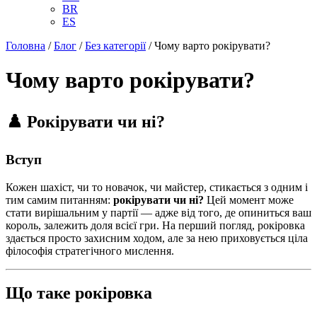
BR
ES
Головна
/
Блог
/
Без категорії
/
Чому варто рокірувати?
Чому варто рокірувати?
♟️ Рокірувати чи ні?
Вступ
Кожен шахіст, чи то новачок, чи майстер, стикається з одним і
тим самим питанням:
рокірувати чи ні?
Цей момент може
стати вирішальним у партії — адже від того, де опиниться ваш
король, залежить доля всієї гри. На перший погляд, рокіровка
здається просто захисним ходом, але за нею приховується ціла
філософія стратегічного мислення.
Що таке рокіровка