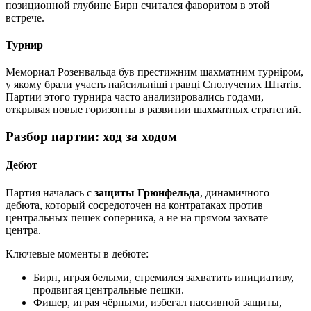
позиционной глубине Бирн считался фаворитом в этой
встрече.
Турнир
Мемориал Розенвальда був престижним шахматним турніром,
у якому брали участь найсильніші гравці Сполучених Штатів.
Партии этого турнира часто анализировались годами,
открывая новые горизонты в развитии шахматных стратегий.
Разбор партии: ход за ходом
Дебют
Партия началась с
защиты Грюнфельда
, динамичного
дебюта, который сосредоточен на контратаках против
центральных пешек соперника, а не на прямом захвате
центра.
Ключевые моменты в дебюте:
Бирн, играя белыми, стремился захватить инициативу,
продвигая центральные пешки.
Фишер, играя чёрными, избегал пассивной защиты,