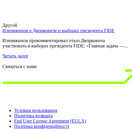
Другой
Илюмжинов о Дворковиче и выборах президента FIDE
1
д
Илюмжинов прокомментировал отказ Дворковича
участвовать в выборах президента FIDE: «Главная задача —...
1
3
Читать далее
Ч
Связаться с нами
Условия пользования
Политика возврата
End User License Agreement (EULA)
Політика конфіденційності