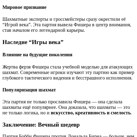
Мировое признание
Шахматные эксперты и гроссмейстеры сразу окрестили её
“Игрой века”. Эта партия вывела Фишера в центр внимания,
став началом его легендарной карьеры.
Наследие “Игры века”
Влияние на будущие поколения
Жертва ферзя Фишера стала учебной моделью для атакующих
шахмат. Современные игроки изучают эту партию как пример
глубокого тактического видения и бесстрашного исполнения.
Популяризация шахмат
Эта партия не только прославила Фишера — она сделала
шахматы ещё популярнее. Она доказала, что шахматы — это
не только логика, но и
искусство, креативность и смелость
.
Заключение: Вечный шедевр
Партия Бобби Фишера против Дональда Бирна — больше, чем