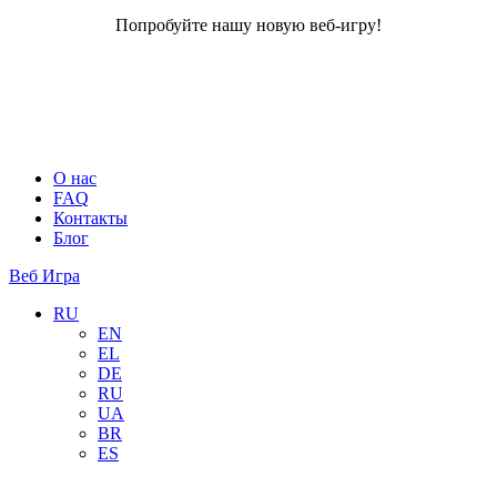
Попробуйте нашу новую веб-игру!
О нас
FAQ
Контакты
Блог
Веб Игра
RU
EN
EL
DE
RU
UA
BR
ES