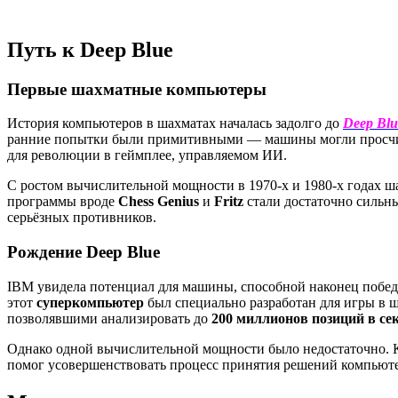
Путь к Deep Blue
Первые шахматные компьютеры
История компьютеров в шахматах началась задолго до
Deep Blu
ранние попытки были примитивными — машины могли просчитыв
для революции в геймплее, управляемом ИИ.
С ростом вычислительной мощности в 1970-х и 1980-х годах 
программы вроде
Chess Genius
и
Fritz
стали достаточно сильн
серьёзных противников.
Рождение Deep Blue
IBM увидела потенциал для машины, способной наконец победит
этот
суперкомпьютер
был специально разработан для игры в 
позволявшими анализировать до
200 миллионов позиций в се
Однако одной вычислительной мощности было недостаточно. К
помог усовершенствовать процесс принятия решений компьюте