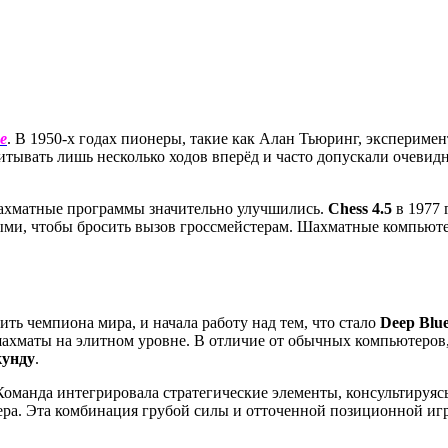
e
. В 1950-х годах пионеры, такие как Алан Тьюринг, эксперим
ать лишь несколько ходов вперёд и часто допускали очевидны
шахматные программы значительно улучшились.
Chess 4.5
в 1977 
ыми, чтобы бросить вызов гроссмейстерам. Шахматные компьютер
ь чемпиона мира, и начала работу над тем, что стало
Deep Blu
шахматы на элитном уровне. В отличие от обычных компьютеро
кунду
.
оманда интегрировала стратегические элементы, консультируяс
ра. Эта комбинация грубой силы и отточенной позиционной иг