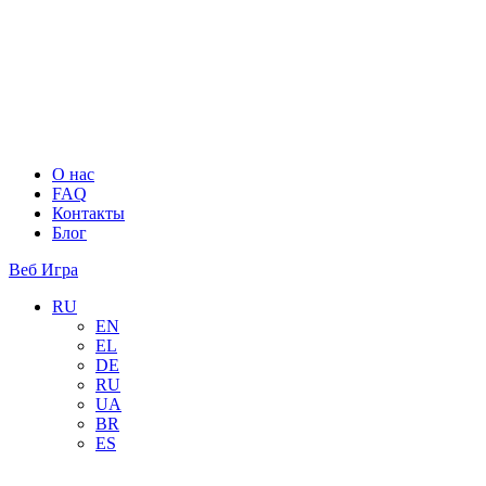
О нас
FAQ
Контакты
Блог
Веб Игра
RU
EN
EL
DE
RU
UA
BR
ES