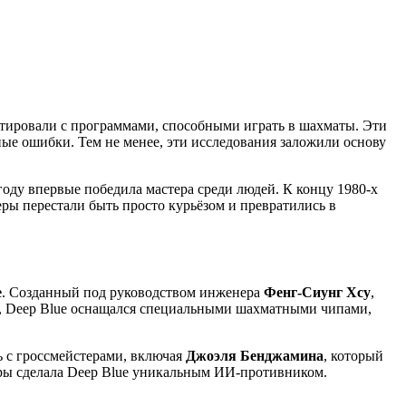
ентировали с программами, способными играть в шахматы. Эти
е ошибки. Тем не менее, эти исследования заложили основу
году впервые победила мастера среди людей. К концу 1980-х
ы перестали быть просто курьёзом и превратились в
e
. Созданный под руководством инженера
Фенг-Сиунг Хсу
,
в, Deep Blue оснащался специальными шахматными чипами,
ь с гроссмейстерами, включая
Джоэля Бенджамина
, который
ры сделала Deep Blue уникальным ИИ-противником.