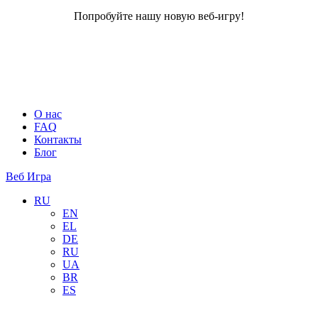
Попробуйте нашу новую веб-игру!
О нас
FAQ
Контакты
Блог
Веб Игра
RU
EN
EL
DE
RU
UA
BR
ES