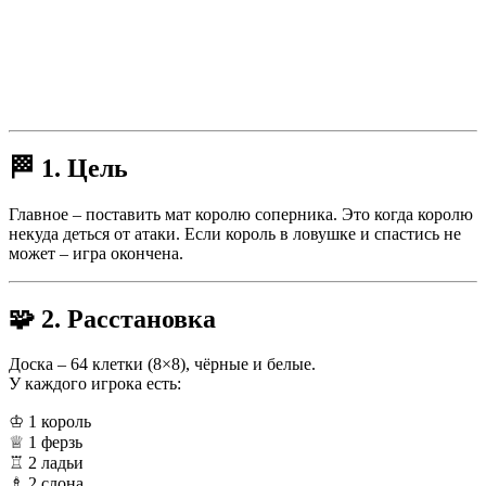
🏁
1. Цель
Главное – поставить мат королю соперника. Это когда королю
некуда деться от атаки. Если король в ловушке и спастись не
может – игра окончена.
🧩
2. Расстановка
Доска – 64 клетки (8×8), чёрные и белые.
У каждого игрока есть:
♔ 1 король
♕ 1 ферзь
♖ 2 ладьи
♗ 2 слона