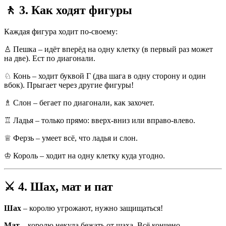
🚶
3. Как ходят фигуры
Каждая фигура ходит по-своему:
♙ Пешка – идёт вперёд на одну клетку (в первый раз может
на две). Ест по диагонали.
♘ Конь – ходит буквой Г (два шага в одну сторону и один
вбок). Прыгает через другие фигуры!
♗ Слон – бегает по диагонали, как захочет.
♖ Ладья – только прямо: вверх-вниз или вправо-влево.
♕ Ферзь – умеет всё, что ладья и слон.
♔ Король – ходит на одну клетку куда угодно.
⚔️
4. Шах, мат и пат
Шах
– королю угрожают, нужно защищаться!
Мат
– королю некуда бежать от шаха. Всё кончено.