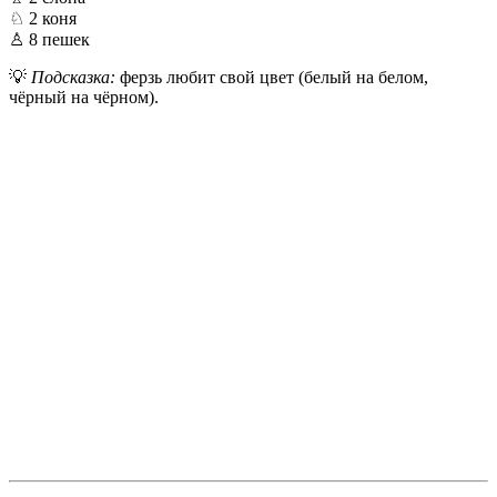
♘ 2 коня
♙ 8 пешек
💡
Подсказка:
ферзь любит свой цвет (белый на белом,
чёрный на чёрном).