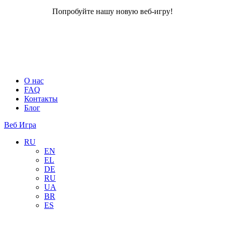
Попробуйте нашу новую веб-игру!
О нас
FAQ
Контакты
Блог
Веб Игра
RU
EN
EL
DE
RU
UA
BR
ES