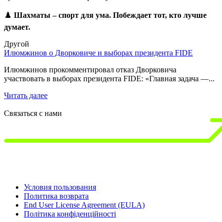
♟️
Шахматы – спорт для ума. Побеждает тот, кто лучше
думает.
Другой
Илюмжинов о Дворковиче и выборах президента FIDE
1
д
Илюмжинов прокомментировал отказ Дворковича
участвовать в выборах президента FIDE: «Главная задача —...
1
3
Читать далее
Ч
Связаться с нами
Условия пользования
Политика возврата
End User License Agreement (EULA)
Політика конфіденційності