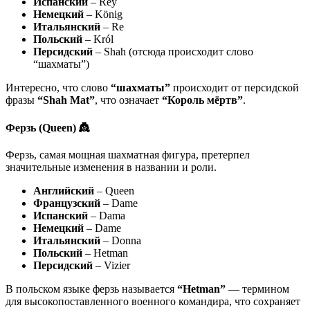
Испанский
– Rey
Немецкий
– König
Итальянский
– Re
Польский
– Król
Персидский
– Shah (отсюда происходит слово
“шахматы”)
Интересно, что слово
“шахматы”
происходит от персидской
фразы
“Shah Mat”
, что означает
“Король мёртв”
.
Ферзь (Queen) 👸
Ферзь, самая мощная шахматная фигура, претерпел
значительные изменения в названии и роли.
Английский
– Queen
Французский
– Dame
Испанский
– Dama
Немецкий
– Dame
Итальянский
– Donna
Польский
– Hetman
Персидский
– Vizier
В польском языке ферзь называется
“Hetman”
— термином
для высокопоставленного военного командира, что сохраняет