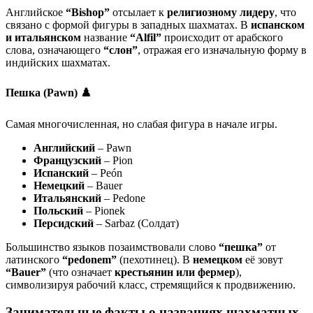
Английское
“Bishop”
отсылает к
религиозному лидеру
, что
связано с формой фигуры в западных шахматах. В
испанском
и итальянском
название
“Alfil”
происходит от арабского
слова, означающего
“слон”
, отражая его изначальную форму в
индийских шахматах.
Пешка (Pawn) ♟️
Самая многочисленная, но слабая фигура в начале игры.
Английский
– Pawn
Французский
– Pion
Испанский
– Peón
Немецкий
– Bauer
Итальянский
– Pedone
Польский
– Pionek
Персидский
– Sarbaz (Солдат)
Большинство языков позаимствовали слово
“пешка”
от
латинского
“pedonem”
(пехотинец). В
немецком
её зовут
“Bauer”
(что означает
крестьянин или фермер
),
символизируя рабочий класс, стремящийся к продвижению.
Занимательные факты о названиях шахматных