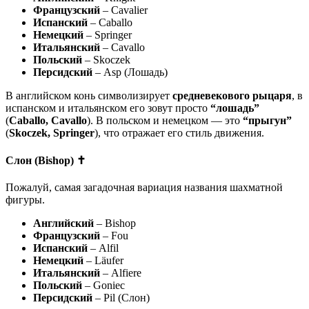
Французский
– Cavalier
Испанский
– Caballo
Немецкий
– Springer
Итальянский
– Cavallo
Польский
– Skoczek
Персидский
– Asp (Лошадь)
В английском конь символизирует
средневекового рыцаря
, в
испанском и итальянском его зовут просто
“лошадь”
(
Caballo, Cavallo
). В польском и немецком — это
“прыгун”
(
Skoczek, Springer
), что отражает его стиль движения.
Слон (Bishop) ✝️
Пожалуй, самая загадочная вариация названия шахматной
фигуры.
Английский
– Bishop
Французский
– Fou
Испанский
– Alfil
Немецкий
– Läufer
Итальянский
– Alfiere
Польский
– Goniec
Персидский
– Pil (Слон)