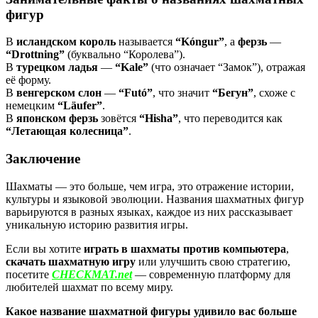
фигур
В
исландском
король
называется
“Kóngur”
, а
ферзь
—
“Drottning”
(буквально “Королева”).
В
турецком
ладья
—
“Kale”
(что означает “Замок”), отражая
её форму.
В
венгерском
слон
—
“Futó”
, что значит
“Бегун”
, схоже с
немецким
“Läufer”
.
В
японском
ферзь
зовётся
“Hisha”
, что переводится как
“Летающая колесница”
.
Заключение
Шахматы — это больше, чем игра, это отражение истории,
культуры и языковой эволюции. Названия шахматных фигур
варьируются в разных языках, каждое из них рассказывает
уникальную историю развития игры.
Если вы хотите
играть в шахматы против компьютера
,
скачать шахматную игру
или улучшить свою стратегию,
посетите
CHECKMAT.net
— современную платформу для
любителей шахмат по всему миру.
Какое название шахматной фигуры удивило вас больше