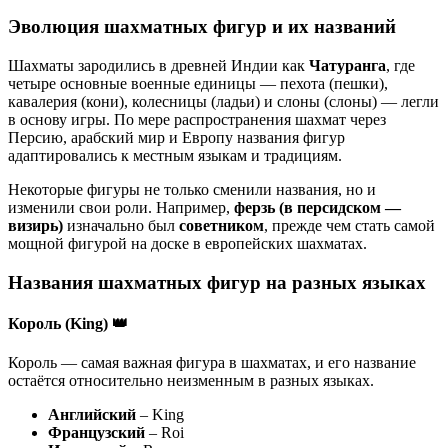
Эволюция шахматных фигур и их названий
Шахматы зародились в древней Индии как
Чатуранга
, где
четыре основные военные единицы — пехота (пешки),
кавалерия (кони), колесницы (ладьи) и слоны (слоны) — легли
в основу игры. По мере распространения шахмат через
Персию, арабский мир и Европу названия фигур
адаптировались к местным языкам и традициям.
Некоторые фигуры не только сменили названия, но и
изменили свои роли. Например,
ферзь (в персидском —
визирь)
изначально был
советником
, прежде чем стать самой
мощной фигурой на доске в европейских шахматах.
Названия шахматных фигур на разных языках
Король (King) 👑
Король — самая важная фигура в шахматах, и его название
остаётся относительно неизменным в разных языках.
Английский
– King
Французский
– Roi