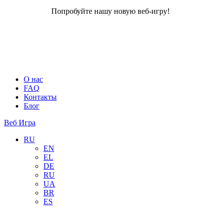
Попробуйте нашу новую веб-игру!
О нас
FAQ
Контакты
Блог
Веб Игра
RU
EN
EL
DE
RU
UA
BR
ES