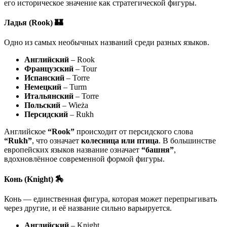
его историческое значение как стратегической фигуры.
Ладья (Rook) 🏰
Одно из самых необычных названий среди разных языков.
Английский
– Rook
Французский
– Tour
Испанский
– Torre
Немецкий
– Turm
Итальянский
– Torre
Польский
– Wieża
Персидский
– Rukh
Английское
“Rook”
происходит от персидского слова
“Rukh”
, что означает
колесница или птица
. В большинстве
европейских языков название означает
“башня”
,
вдохновлённое современной формой фигуры.
Конь (Knight) 🏇
Конь — единственная фигура, которая может перепрыгивать
через другие, и её название сильно варьируется.
Английский
– Knight