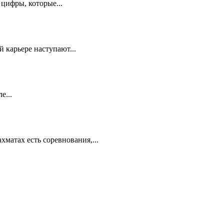
цифры, которые...
 карьере наступают...
е...
матах есть соревнования,...