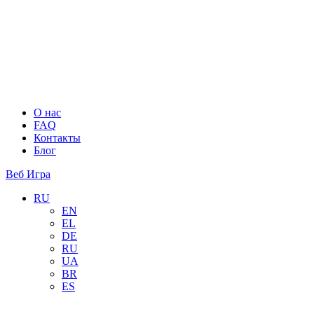
О нас
FAQ
Контакты
Блог
Веб Игра
RU
EN
EL
DE
RU
UA
BR
ES