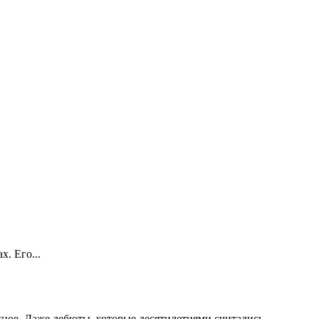
. Его...
ое. Даже дебюты, которые десятилетиями считались...