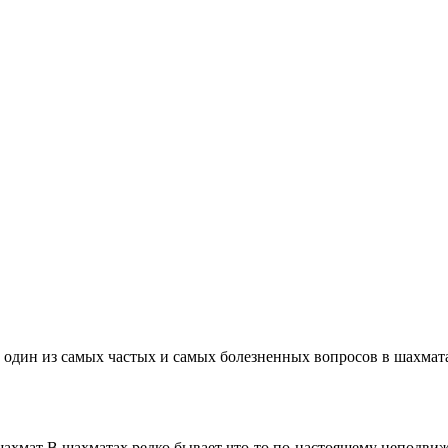
один из самых частых и самых болезненных вопросов в шахматах
хмат В шахматах редко бывает что-то по-настоящему неподвижн