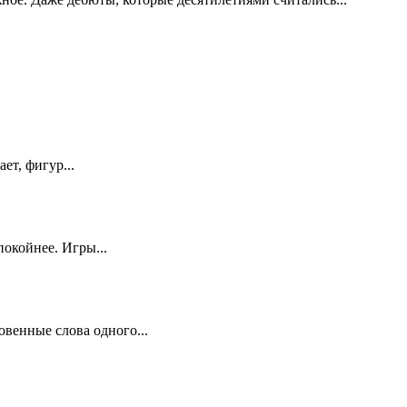
ет, фигур...
окойнее. Игры...
венные слова одного...