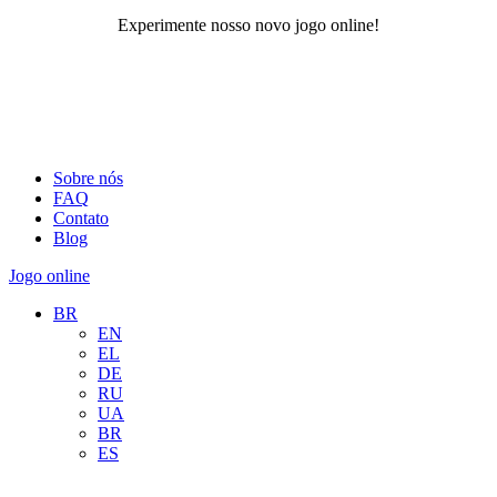
Experimente nosso novo jogo online!
Sobre nós
FAQ
Contato
Blog
Jogo online
BR
EN
EL
DE
RU
UA
BR
ES