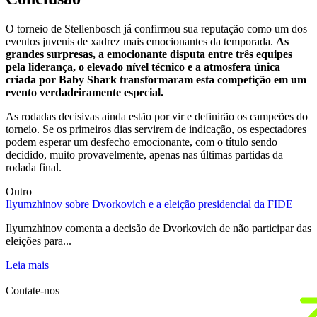
O torneio de Stellenbosch já confirmou sua reputação como um dos
eventos juvenis de xadrez mais emocionantes da temporada.
As
grandes surpresas, a emocionante disputa entre três equipes
pela liderança, o elevado nível técnico e a atmosfera única
criada por Baby Shark transformaram esta competição em um
evento verdadeiramente especial.
As rodadas decisivas ainda estão por vir e definirão os campeões do
torneio. Se os primeiros dias servirem de indicação, os espectadores
podem esperar um desfecho emocionante, com o título sendo
decidido, muito provavelmente, apenas nas últimas partidas da
rodada final.
Outro
Ilyumzhinov sobre Dvorkovich e a eleição presidencial da FIDE
B
p
Ilyumzhinov comenta a decisão de Dvorkovich de não participar das
eleições para...
J
3
Leia mais
L
Contate-nos