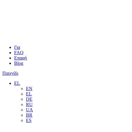
Για
FAQ
Επαφή
Blog
Παιχνίδι
EL
EN
EL
DE
RU
UA
BR
ES