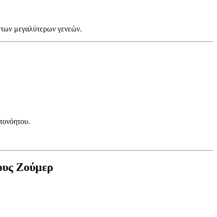
α των μεγαλύτερων γενεών.
υτονόητου.
τους Ζούμερ