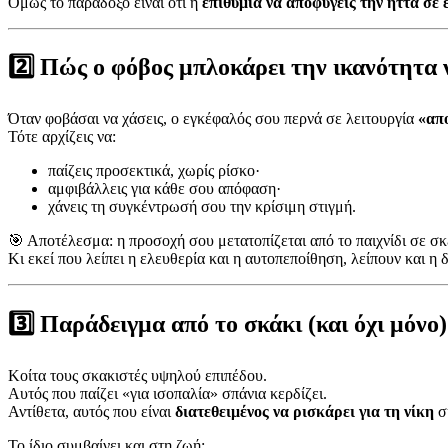
Όμως το παράδοξο είναι ότι η
επιθυμία να αποφύγεις την ήττα σε 
2️⃣ Πώς ο φόβος μπλοκάρει την ικανότητα ν
Όταν φοβάσαι να χάσεις, ο εγκέφαλός σου περνά σε λειτουργία
«απ
Τότε αρχίζεις να:
παίζεις προσεκτικά, χωρίς ρίσκο·
αμφιβάλλεις για κάθε σου απόφαση·
χάνεις τη συγκέντρωσή σου την κρίσιμη στιγμή.
🎯 Αποτέλεσμα: η προσοχή σου μετατοπίζεται από το παιχνίδι σε σ
Κι εκεί που λείπει η ελευθερία και η αυτοπεποίθηση, λείπουν και η δ
3️⃣ Παράδειγμα από το σκάκι (και όχι μόνο)
Κοίτα τους σκακιστές υψηλού επιπέδου.
Αυτός που παίζει «για ισοπαλία» σπάνια κερδίζει.
Αντίθετα, αυτός που είναι
διατεθειμένος να ρισκάρει για τη νίκη
σ
Το ίδιο συμβαίνει και στη ζωή: