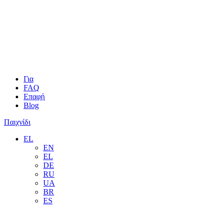
Για
FAQ
Επαφή
Blog
Παιχνίδι
EL
EN
EL
DE
RU
UA
BR
ES