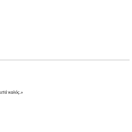
κετά καλός.»