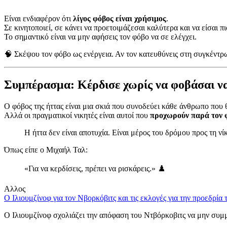
Είναι ενδιαφέρον ότι
λίγος φόβος είναι χρήσιμος
.
Σε κινητοποιεί, σε κάνει να προετοιμάζεσαι καλύτερα και να είσαι π
Το σημαντικό είναι να μην αφήσεις τον φόβο να σε ελέγχει.
🧠 Σκέψου τον φόβο ως ενέργεια. Αν τον κατευθύνεις στη συγκέντρωσ
Συμπέρασμα: Κέρδισε χωρίς να φοβάσαι να
Ο φόβος της ήττας είναι μια σκιά που συνοδεύει κάθε άνθρωπο που θ
Αλλά οι πραγματικοί νικητές είναι αυτοί που
προχωρούν παρά τον 
Η ήττα δεν είναι αποτυχία. Είναι μέρος του δρόμου προς τη νί
Όπως είπε ο Μιχαήλ Ταλ:
«Για να κερδίσεις, πρέπει να ρισκάρεις.» ♟️
Αλλος
Ο Ιλιουμζίνοφ για τον Νβορκόβιτς και τις εκλογές για την προεδρία
Ο Ιλιουμζίνοφ σχολιάζει την απόφαση του Ντβόρκοβιτς να μην συμμε