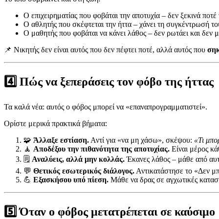
Ο επιχειρηματίας που φοβάται την αποτυχία – δεν ξεκινά ποτέ 
Ο αθλητής που σκέφτεται την ήττα – χάνει τη συγκέντρωσή το
Ο μαθητής που φοβάται να κάνει λάθος – δεν ρωτάει και δεν μ
📌 Νικητής δεν είναι αυτός που δεν πέφτει ποτέ, αλλά αυτός που
σηκ
4️⃣ Πώς να ξεπεράσεις τον φόβο της ήττας
Τα καλά νέα: αυτός ο φόβος μπορεί να «επαναπρογραμματιστεί».
Ορίστε μερικά πρακτικά βήματα:
🧩
Άλλαξε εστίαση.
Αντί για «να μη χάσω», σκέψου:
«Τι μπο
🧘
Αποδέξου την πιθανότητα της αποτυχίας.
Είναι μέρος κά
🗒️
Αναλύεις, αλλά μην κολλάς.
Έκανες λάθος – μάθε από αυτ
💬
Θετικός εσωτερικός διάλογος.
Αντικατάστησε το «Δεν μπ
💪
Εξασκήσου υπό πίεση.
Μάθε να δρας σε αγχωτικές καταστ
5️⃣ Όταν ο φόβος μετατρέπεται σε καύσιμο