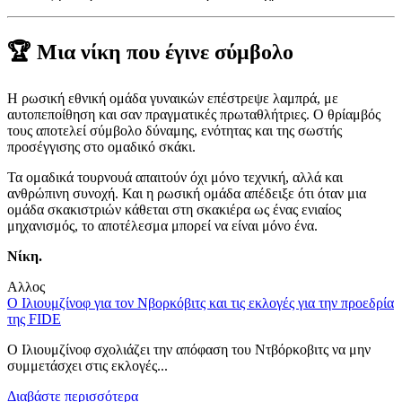
🏆 Μια νίκη που έγινε σύμβολο
Η ρωσική εθνική ομάδα γυναικών επέστρεψε λαμπρά, με
αυτοπεποίθηση και σαν πραγματικές πρωταθλήτριες. Ο θρίαμβός
τους αποτελεί σύμβολο δύναμης, ενότητας και της σωστής
προσέγγισης στο ομαδικό σκάκι.
Τα ομαδικά τουρνουά απαιτούν όχι μόνο τεχνική, αλλά και
ανθρώπινη συνοχή. Και η ρωσική ομάδα απέδειξε ότι όταν μια
ομάδα σκακιστριών κάθεται στη σκακιέρα ως ένας ενιαίος
μηχανισμός, το αποτέλεσμα μπορεί να είναι μόνο ένα.
Νίκη.
Αλλος
Ο Ιλιουμζίνοφ για τον Νβορκόβιτς και τις εκλογές για την προεδρία
Η
της FIDE
π
Ο Ιλιουμζίνοφ σχολιάζει την απόφαση του Ντβόρκοβιτς να μην
1
συμμετάσχει στις εκλογές...
b
Διαβάστε περισσότερα
Δ