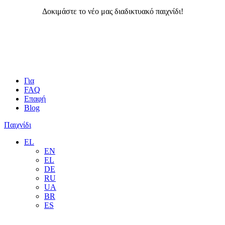
Δοκιμάστε το νέο μας διαδικτυακό παιχνίδι!
Για
FAQ
Επαφή
Blog
Παιχνίδι
EL
EN
EL
DE
RU
UA
BR
ES