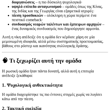
διοργανώσεις
– η πιο δύσκολη ψυχολογικά·
υψηλό επίπεδο ανταγωνισμού
– ομάδες όπως της Κίνας,
της Ινδίας και της Γεωργίας είναι εξαιρετικά ισχυρές·
πίεση προσδοκιών
– ολόκληρη η χώρα περίμενε ένα
πειστικό comeback·
συνδυασμός νεαρών ταλέντων και έμπειρων αρχηγών
–
ένας δυναμικός συνδυασμός που δημιούργησε αρμονία.
Αυτή η νίκη απέδειξε ότι η ομάδα δεν κέρδισε χάρη σε μία
μεμονωμένη ιδιοφυΐα, αλλά μέσω συστηματικής προετοιμασίας,
βάθους στο ρόστερ και ικανότητας συλλογικής δράσης.
🧠 Τι ξεχωρίζει αυτή την ομάδα
Η ρωσική ομάδα ήταν πάντα δυνατή, αλλά αυτή η επιτυχία
ανέδειξε ξεκάθαρα:
1. Ψυχολογική ανθεκτικότητα
Η ομάδα διαχειρίστηκε τις πιο έντονες στιγμές χωρίς να λυγίσει
κάτω από την πίεση.
2. Τακτική ευελιξία