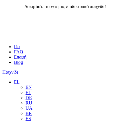
Δοκιμάστε το νέο μας διαδικτυακό παιχνίδι!
Για
FAQ
Επαφή
Blog
Παιχνίδι
EL
EN
EL
DE
RU
UA
BR
ES