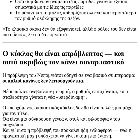
Όσα συμβαίνουν ανάμεσα στις παρτίδες γίνονται εξίσου
σημαντικά με τις ίδιες τις παρτίδες.
Το ράπιντ και το μπλιτζ καθορίζουν ολοένα και περισσότερο
τον ρυθμό ολόκληρης της σεζόν.
«Το κλασικό σκάκι δεν θα εξαφανιστεί, αλλά ο ρόλος του δεν είναι
πια ο ίδιος», λέει ο Νεπομνιάτσι.
Ο κύκλος θα είναι απρόβλεπτος — και
αυτό ακριβώς τον κάνει συναρπαστικό
Η πρόβλεψη του Νεπομνιάτσι οδηγεί σε ένα βασικό συμπέρασμα:
οι παλιοί κανόνες δεν λειτουργούν πια.
Νέοι παίκτες ανεβαίνουν με ορμή, ο ρυθμός επιταχύνεται, και η
σταθερότητα γίνεται η νέα «υπερδύναμη».
Ο επερχόμενος σκακιστικός κύκλος δεν θα είναι απλώς μια μάχη
για τον τίτλο.
Θα είναι μια σύγκρουση γενεών, στυλ και φιλοσοφιών του
παιχνιδιού.
Και γι’ αυτό η πρόβλεψή του προκαλεί ήδη ενδιαφέρον — ενώ η
πραγματική μάχη υπόσχεται να γίνει ακόμη πιο έντονη.