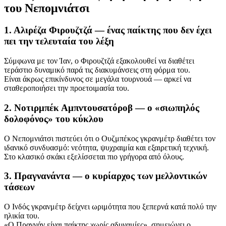
του Νεπομνιάτσι
1. Αλιρέζα Φιρουζτζά — ένας παίκτης που δεν έχει
πει την τελευταία του λέξη
Σύμφωνα με τον Ίαν, ο Φιρουζτζά εξακολουθεί να διαθέτει
τεράστιο δυναμικό παρά τις διακυμάνσεις στη φόρμα του.
Είναι άκρως επικίνδυνος σε μεγάλα τουρνουά — αρκεί να
σταθεροποιήσει την προετοιμασία του.
2. Νοτιρμπέκ Αμπντουσατόροβ — ο «σιωπηλός
δολοφόνος» του κύκλου
Ο Νεπομνιάτσι πιστεύει ότι ο Ουζμπέκος γκρανμέτρ διαθέτει τον
ιδανικό συνδυασμό: νεότητα, ψυχραιμία και εξαιρετική τεχνική.
Στο κλασικό σκάκι εξελίσσεται πιο γρήγορα από όλους.
3. Πραγνανάντα — ο κυρίαρχος των μελλοντικών
τάσεων
Ο Ινδός γκρανμέτρ δείχνει ωριμότητα που ξεπερνά κατά πολύ την
ηλικία του.
«Ο Πραγνάν είναι παίκτης χωρίς αδυναμίες», σημειώνει ο