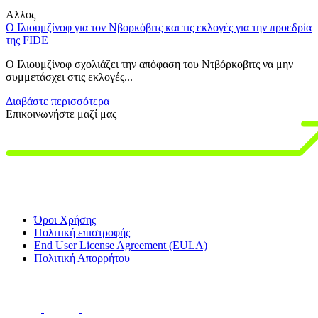
Αλλος
Ο Ιλιουμζίνοφ για τον Νβορκόβιτς και τις εκλογές για την προεδρία
Η
της FIDE
π
Ο Ιλιουμζίνοφ σχολιάζει την απόφαση του Ντβόρκοβιτς να μην
1
συμμετάσχει στις εκλογές...
b
Διαβάστε περισσότερα
Δ
Επικοινωνήστε μαζί μας
Όροι Χρήσης
Πολιτική επιστροφής
End User License Agreement (EULA)
Πολιτική Απορρήτου