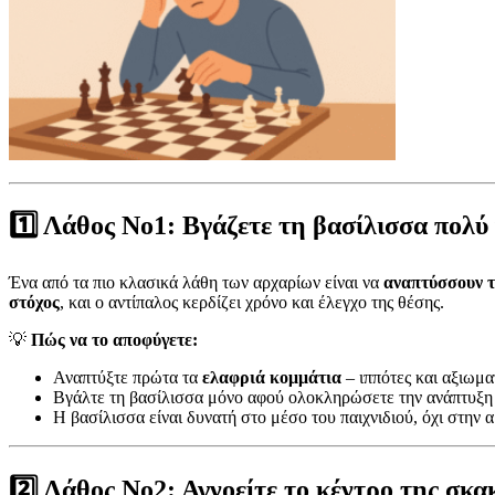
1️⃣ Λάθος Νο1: Βγάζετε τη βασίλισσα πολύ
Ένα από τα πιο κλασικά λάθη των αρχαρίων είναι να
αναπτύσσουν τ
στόχος
, και ο αντίπαλος κερδίζει χρόνο και έλεγχο της θέσης.
💡
Πώς να το αποφύγετε:
Αναπτύξτε πρώτα τα
ελαφριά κομμάτια
– ιππότες και αξιωμα
Βγάλτε τη βασίλισσα μόνο αφού ολοκληρώσετε την ανάπτυξη 
Η βασίλισσα είναι δυνατή στο μέσο του παιχνιδιού, όχι στην α
2️⃣ Λάθος Νο2: Αγνοείτε το κέντρο της σκα