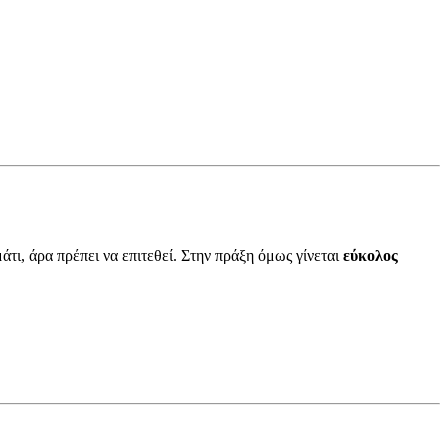
μάτι, άρα πρέπει να επιτεθεί. Στην πράξη όμως γίνεται
εύκολος