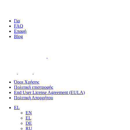
Για
FAQ
Επαφή
Blog
Όροι Χρήσης
Πολιτική επιστροφής
End User License Agreement (EULA)
Πολιτική Απορρήτου
EL
EN
EL
DE
RU