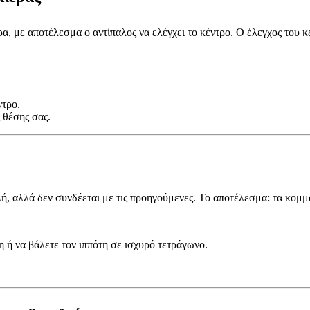
α, με αποτέλεσμα ο αντίπαλος να ελέγχει το κέντρο. Ο έλεγχος του κέν
ντρο.
 θέσης σας.
ή, αλλά δεν συνδέεται με τις προηγούμενες. Το αποτέλεσμα: τα κομμ
η ή να βάλετε τον ιππότη σε ισχυρό τετράγωνο.