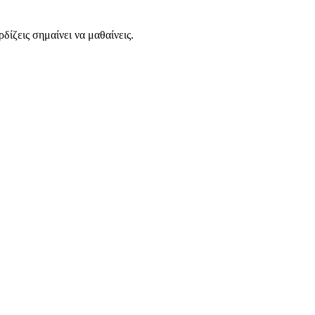
δίζεις σημαίνει να μαθαίνεις.
Η
1
Δ