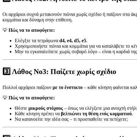
Οι αρχάριοι συχνά μετακινούν πιόνια χωρίς σχέδιο ή παίζουν στα άκρ
κομμάτια και δύναμη στην επίθεση.
💡
Πώς να το αποφύγετε:
Ελέγξτε τα τετράγωνα
d4, e4, d5, e5
.
Χρησιμοποιήστε πιόνια και κομμάτια για να καταλάβετε το κέ
Μην το εγκαταλείπετε χωρίς σοβαρό λόγο – είναι η καρδιά της
3️⃣ Λάθος Νο3: Παίζετε χωρίς σχέδιο
Πολλοί αρχάριοι παίζουν
με το ένστικτο
– κάθε κίνηση φαίνεται καλ
💡
Πώς να το αποφύγετε:
Θέστε
μικρούς στόχους
– όπως να ελέγξετε μια ανοιχτή στήλ
Κάθε κίνηση πρέπει να
βελτιώνει τη θέση ενός κομματιού
.
Να κατανοείτε την ιδέα σας – τι προσπαθείτε να πετύχετε;