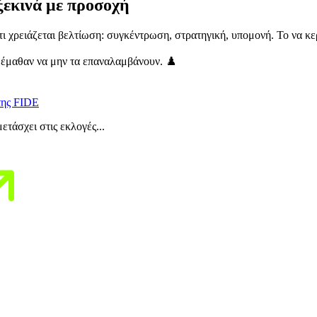
ξεκινά με προσοχή
 τι χρειάζεται βελτίωση: συγκέντρωση, στρατηγική, υπομονή. Το να κερ
 έμαθαν να μην τα επαναλαμβάνουν. ♟️
 της FIDE
τάσχει στις εκλογές...