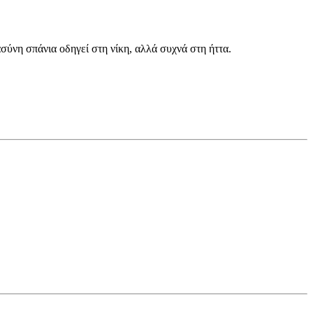
ασύνη σπάνια οδηγεί στη νίκη, αλλά συχνά στη ήττα.