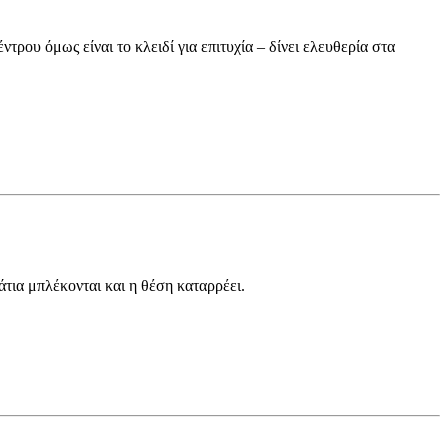
τρου όμως είναι το κλειδί για επιτυχία – δίνει ελευθερία στα
άτια μπλέκονται και η θέση καταρρέει.