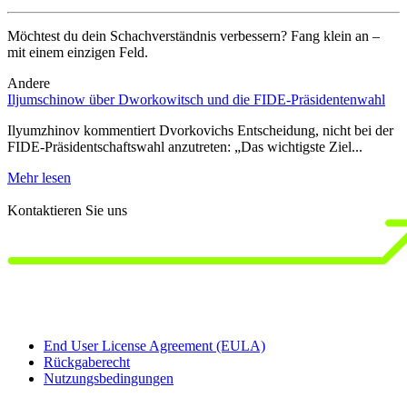
Möchtest du dein Schachverständnis verbessern? Fang klein an –
mit einem einzigen Feld.
Andere
Iljumschinow über Dworkowitsch und die FIDE-Präsidentenwahl
D
J
Ilyumzhinov kommentiert Dvorkovichs Entscheidung, nicht bei der
FIDE-Präsidentschaftswahl anzutreten: „Das wichtigste Ziel...
1
b
Mehr lesen
M
Kontaktieren Sie uns
End User License Agreement (EULA)
Rückgaberecht
Nutzungsbedingungen