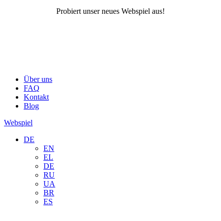
Probiert unser neues Webspiel aus!
Über uns
FAQ
Kontakt
Blog
Webspiel
DE
EN
EL
DE
RU
UA
BR
ES