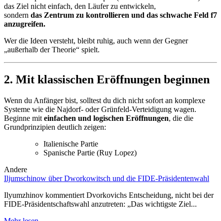
das Ziel nicht einfach, den Läufer zu entwickeln,
sondern
das Zentrum zu kontrollieren und das schwache Feld f7
anzugreifen.
Wer die Ideen versteht, bleibt ruhig, auch wenn der Gegner
„außerhalb der Theorie“ spielt.
2. Mit klassischen Eröffnungen beginnen
Wenn du Anfänger bist, solltest du dich nicht sofort an komplexe
Systeme wie die Najdorf- oder Grünfeld-Verteidigung wagen.
Beginne mit
einfachen und logischen Eröffnungen
, die die
Grundprinzipien deutlich zeigen:
Italienische Partie
Spanische Partie (Ruy Lopez)
Andere
Iljumschinow über Dworkowitsch und die FIDE-Präsidentenwahl
D
J
Ilyumzhinov kommentiert Dvorkovichs Entscheidung, nicht bei der
FIDE-Präsidentschaftswahl anzutreten: „Das wichtigste Ziel...
1
b
Mehr lesen