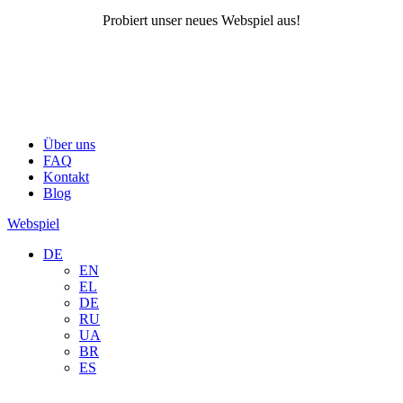
Probiert unser neues Webspiel aus!
Über uns
FAQ
Kontakt
Blog
Webspiel
DE
EN
EL
DE
RU
UA
BR
ES