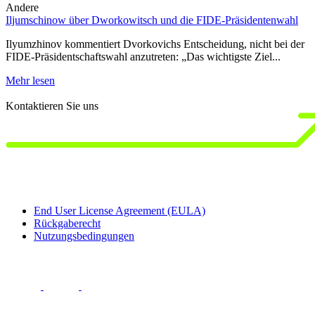
Andere
Iljumschinow über Dworkowitsch und die FIDE-Präsidentenwahl
D
J
Ilyumzhinov kommentiert Dvorkovichs Entscheidung, nicht bei der
FIDE-Präsidentschaftswahl anzutreten: „Das wichtigste Ziel...
1
b
Mehr lesen
M
Kontaktieren Sie uns
End User License Agreement (EULA)
Rückgaberecht
Nutzungsbedingungen