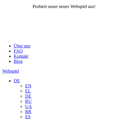
Probiert unser neues Webspiel aus!
Über uns
FAQ
Kontakt
Blog
Webspiel
DE
EN
EL
DE
RU
UA
BR
ES