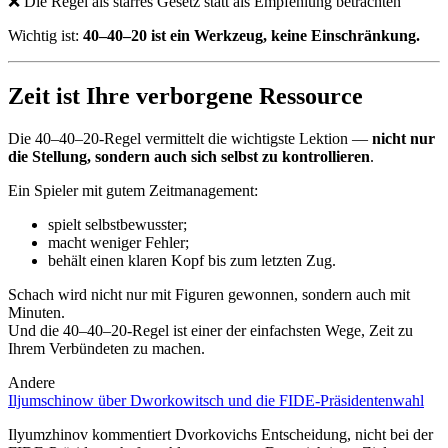
❌ Die Regel als starres Gesetz statt als Empfehlung betrachten
Wichtig ist:
40–40–20 ist ein Werkzeug, keine Einschränkung.
Zeit ist Ihre verborgene Ressource
Die 40–40–20-Regel vermittelt die wichtigste Lektion —
nicht nur
die Stellung, sondern auch sich selbst zu kontrollieren
.
Ein Spieler mit gutem Zeitmanagement:
spielt selbstbewusster;
macht weniger Fehler;
behält einen klaren Kopf bis zum letzten Zug.
Schach wird nicht nur mit Figuren gewonnen, sondern auch mit
Minuten.
Und die 40–40–20-Regel ist einer der einfachsten Wege, Zeit zu
Ihrem Verbündeten zu machen.
Andere
Iljumschinow über Dworkowitsch und die FIDE-Präsidentenwahl
D
J
Ilyumzhinov kommentiert Dvorkovichs Entscheidung, nicht bei der