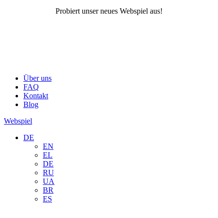
Probiert unser neues Webspiel aus!
Über uns
FAQ
Kontakt
Blog
Webspiel
DE
EN
EL
DE
RU
UA
BR
ES