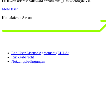
FIDE-Präsidentschaftswahl anzutreten: „Das wichtigste Ziel...
1
b
Mehr lesen
M
Kontaktieren Sie uns
End User License Agreement (EULA)
Rückgaberecht
Nutzungsbedingungen